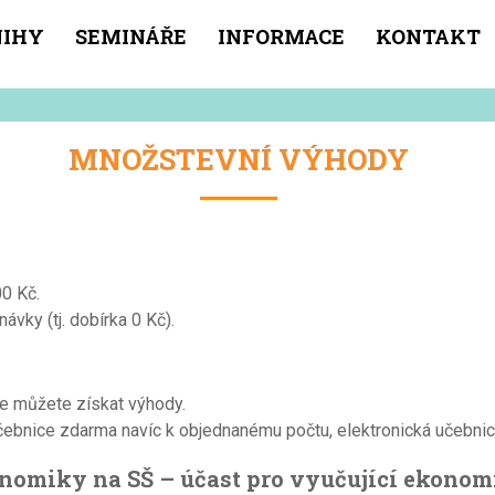
NIHY
SEMINÁŘE
INFORMACE
KONTAKT
MNOŽSTEVNÍ VÝHODY
00 Kč.
ávky (tj. dobírka 0 Kč).
e můžete získat výhody.
učebnice zdarma navíc k objednanému počtu, elektronická učebni
nomiky na SŠ – účast pro vyučující ekono