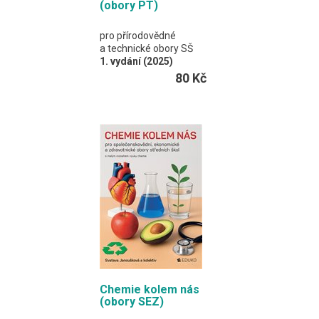
(obory PT)
pro přírodovědné
a technické obory SŠ
1. vydání (2025)
S. Janoušková a
80 Kč
kolektiv
Pracovní učebnice pro
obory s výukou chemie
v rozsahu jednoho roku,
1–2 vyučovací hodiny
týdně.
A4 / 72 stran
Chemie kolem nás
(obory SEZ)