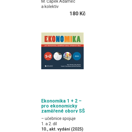
M. Čapek Adamec
a kolektiv
Učebnice poskytuje
180 Kč
soubor poznatků
o chemických látkách,
jevech, zákonitostech
a vztazích mezi nimi,
který je vhodný pro
výuku ve vzdělávací
oblasti Přírodovědné
vzdělávání – Chemické
vzdělávání ve
variantě A.
A5 / 184 stran
Ekonomika 1 + 2 –
pro ekonomicky
zaměřené obory SŠ
– učebnice spojuje
1. a 2. díl
10., akt. vydání (2025)