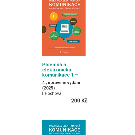
a na právo soukromé.
Dále se pak člení do
kapitol podle
jednotlivých právních
odvětví.
Formát EDUKO PC / 456
stran
Písemná a
elektronická
komunikace 1 –
desetiprstová
4., upravené vydání
hmatová metoda
(2025
)
I. Hochová
200 Kč
Publikace obsahuje
všeobecná pravidla a
postupy psaní na
klávesnici počítače.
A4 / 120 stran,
kroužková vazba