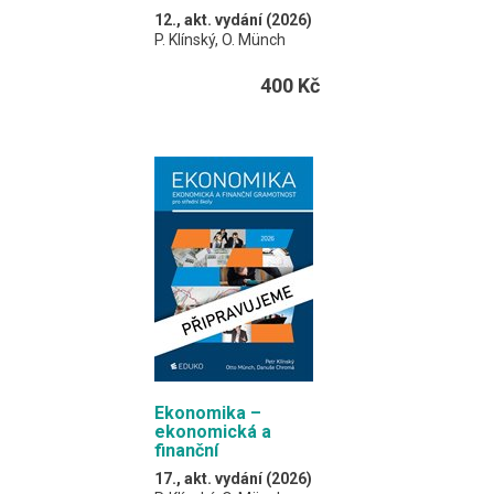
12., akt. vydání (2026)
P. Klínský, O. Münch
Pro ty z vás, kteří
400 Kč
preferují mít vše
potřebné v jedné knize.
A4 / 216 stran
Ekonomika –
ekonomická a
finanční
gramotnost
17., akt. vydání (2026)