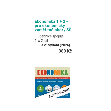
Ekonomika 1 + 2 –
pro ekonomicky
zaměřené obory SŠ
– učebnice spojuje
1. a 2. díl
11., akt. vydání (2026)
Klínský, Münch,
380 Kč
Frydryšková, Čechová
Obsahem je výkladový
text a procvičovací
úlohy.
Formát EDUKO PC / 368
stran