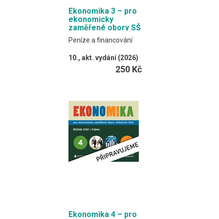
Ekonomika 3 – pro
ekonomicky
zaměřené obory SŠ
Peníze a financování
10., akt. vydání (2026)
Klínský, Münch,
250 Kč
Frydryšková, Čechová
Učebnice spojuje
výkladový text a
procvičovací úlohy.
Formát EDUKO PC / 300
stran
Ekonomika 4 – pro