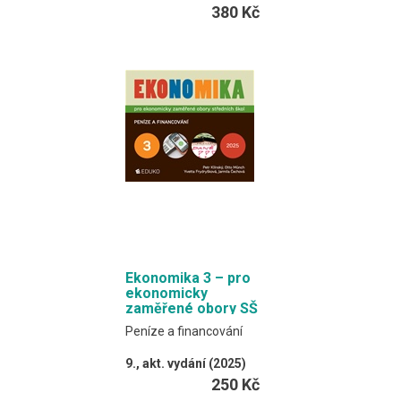
Klínský, Münch,
380 Kč
Frydryšková, Čechová
Obsahem je výkladový
text a procvičovací
úlohy.
Formát EDUKO PC / 368
stran
Ekonomika 3 – pro
ekonomicky
zaměřené obory SŠ
Peníze a financování
9., akt. vydání (2025)
Klínský, Münch,
250 Kč
Frydryšková, Čechová