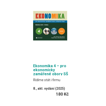
Učebnice spojuje
výkladový text a
procvičovací úlohy.
Formát EDUKO PC / 300
stran
Ekonomika 4 – pro
ekonomicky
zaměřené obory SŠ
Řídíme stát i firmu
8., akt. vydání (2025)
Klínský, Münch,
180 Kč
Barborová, Maxa
Online verze učebnice
obsahuje myšlenkové