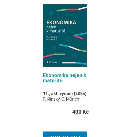
mapy.
Formát EDUKO PC / 132
stran
Ekonomika nejen k
maturitě
11., akt. vydání (2025)
P. Klínský, O. Münch
Pro ty z vás, kteří
400 Kč
preferují mít vše
potřebné v jedné knize.
A4 / 216 stran