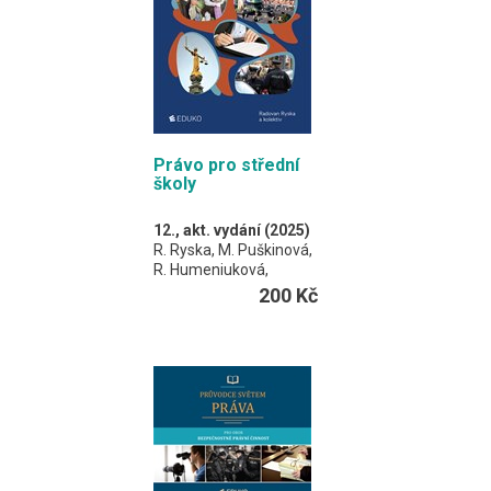
Právo pro střední
školy
12., akt. vydání (2025)
R. Ryska, M. Puškinová,
R. Humeniuková,
P. Vaněrek
200 Kč
Učebnice je určena pro
široké spektrum
středních škol
s časovou dotací 2–4
hodiny výuky práva
v rámci studia.
A4 / 128 stran