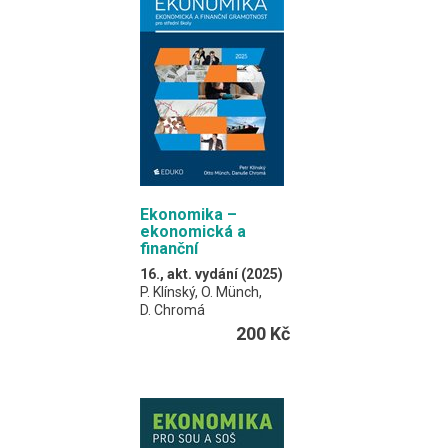
Ekonomika –
ekonomická a
finanční
gramotnost
16., akt. vydání (2025)
P. Klínský, O. Münch,
D. Chromá
200 Kč
Učebnice je určena pro
obory středních škol
neekonomického
zaměření.
Slouží zároveň jako
cvičebnice, v každé