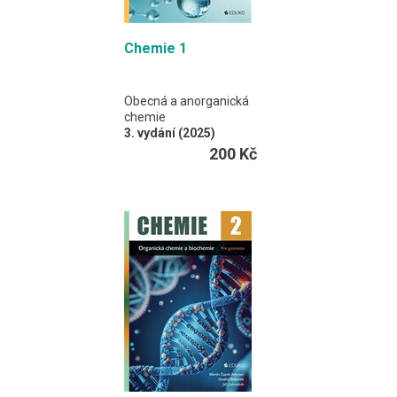
Chemie 1
Obecná a anorganická
chemie
3. vydání (2025)
M. Čapek Adamec,
200 Kč
V. Čapková
Učebnice představuje
první díl dvoudílné řady
učebnic chemie pro
čtyřletá gymnázia.
Vychází z nejnovějších
poznatků vědních
oborů, které zasazuje
do kontextu běžného
života. Je zpracována
v souladu s rámcovým
vzdělávacím
programem pro
gymnázia.
A4 / 168 stran