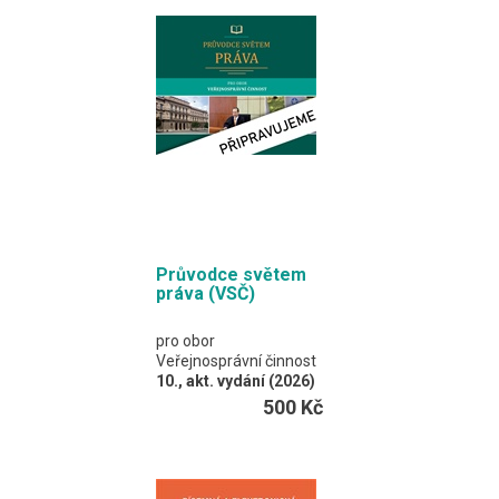
části – na právo veřejné
a na právo soukromé.
Vzhledem k jejímu
zaměření je významný
prostor věnován
kapitole Trestní právo.
Formát EDUKO PC / 600
stran
Průvodce světem
práva (VSČ)
pro obor
Veřejnosprávní činnost
10., akt. vydání (2026)
J. Malast, K. Svoboda
500 Kč
a kolektiv
Barevná publikace je
rozdělena na dvě velké
části – na právo veřejné