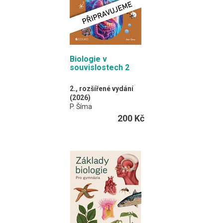
Biologie v
souvislostech 2
2., rozšířené vydání
(2026)
P. Šíma
200 Kč
Učebnice zahrnuje
celky Evoluce, Biologie
člověka, Genetika
a Ochrana životního
prostředí.
A4 / 288 stran