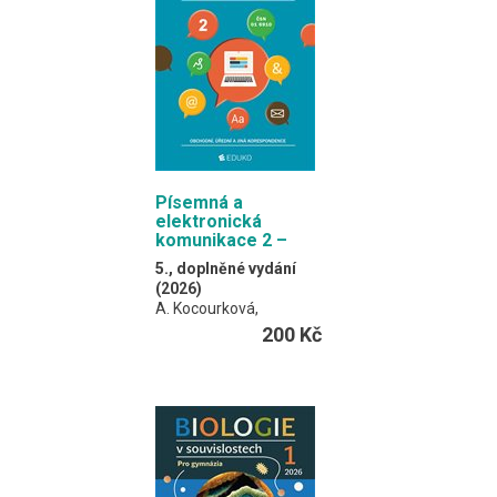
Písemná a
elektronická
komunikace 2 –
obchodní, úřední a
5., doplněné vydání
jiná korespondence
(2026)
A. Kocourková,
I. Hochová
200 Kč
Publikace je určena
zejména pro střední
školy a jejich studenty.
Může však posloužit
všem, kteří si chtějí
osvojit správné jak
formální, tak
i obsahové náležitosti