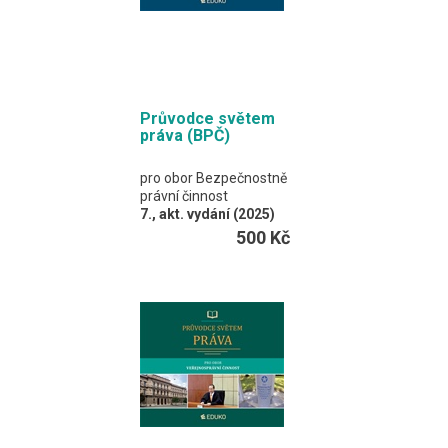
Průvodce světem
práva (BPČ)
pro obor Bezpečnostně
právní činnost
7., akt. vydání (2025)
J. Malast, K. Svoboda,
500 Kč
M. Brunová, P. Vaněrek
a kolektiv
Barevná publikace je
rozdělena na dvě velké
části – na právo veřejné
a na právo soukromé.
Vzhledem k jejímu
zaměření je významný
prostor věnován
kapitole Trestní právo.
Formát EDUKO PC / 600