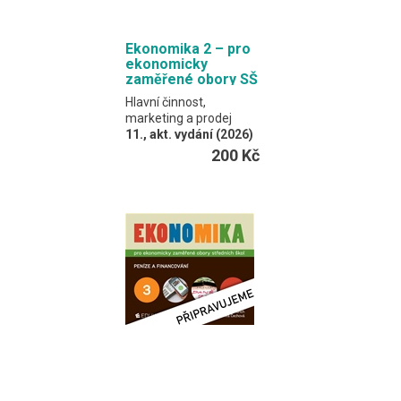
Ekonomika 2 – pro
ekonomicky
zaměřené obory SŠ
Hlavní činnost,
marketing a prodej
11., akt. vydání (2026)
Klínský, Münch,
200 Kč
Frydryšková, Čechová
Učebnice spojuje
výkladový text a
procvičovací úlohy.
Formát EDUKO PC / 180
stran