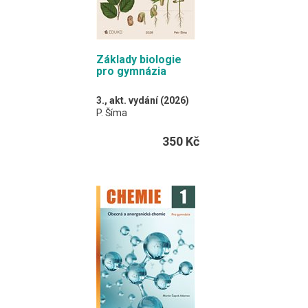
Základy biologie
pro gymnázia
3., akt. vydání (2026)
P. Šíma
350 Kč
Učebnice je složena ze
170 dvoustránkových
kapitol.
A4 / 348 stran