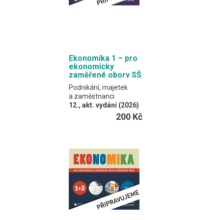
Ekonomika 1 – pro
ekonomicky
zaměřené obory SŠ
Podnikání, majetek
a zaměstnanci
12., akt. vydání (2026)
Klínský, Münch,
200 Kč
Frydryšková, Čechová
Učebnice spojuje
výkladový text a
procvičovací úlohy.
Formát EDUKO PC / 192
stran