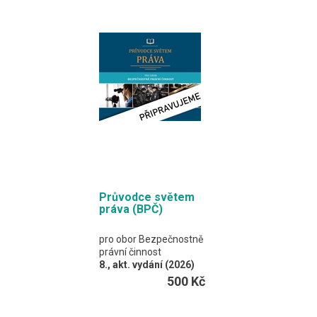
Učebnice je určena pro
široké spektrum
středních škol
s časovou dotací 2–4
hodiny výuky práva
v rámci studia.
A4 / 128 stran
Průvodce světem
práva (BPČ)
pro obor Bezpečnostně
právní činnost
8., akt. vydání (2026)
J. Malast, K. Svoboda,
500 Kč
M. Brunová a kolektiv
Barevná publikace je
rozdělena na dvě velké