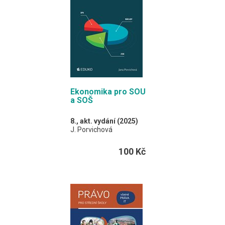
kapitole naleznete také
otázky a úkoly.
A4 / 164 stran
Ekonomika pro SOU
a SOŠ
8., akt. vydání (2025)
J. Porvichová
Učebnice vhodná
100 Kč
především pro tříleté
obory na středních
odborných učilištích.
A4 / 96 stran