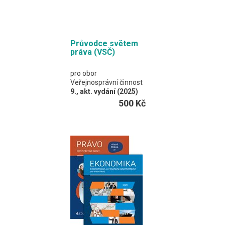
stran
Průvodce světem
práva (VSČ)
pro obor
Veřejnosprávní činnost
9., akt. vydání (2025)
J. Malast, K. Svoboda,
500 Kč
P. Vaněrek a kolektiv
Barevná publikace je
rozdělena na dvě velké
části – na právo veřejné
a na právo soukromé.
Dále se pak člení do
kapitol podle
jednotlivých právních
odvětví.
Formát EDUKO PC / 456
stran