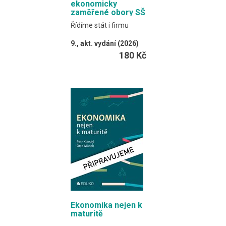
ekonomicky
zaměřené obory SŠ
Řídíme stát i firmu
9., akt. vydání (2026)
Klínský, Münch,
180 Kč
Barborová, Maxa
Online verze učebnice
obsahuje myšlenkové
mapy.
Formát EDUKO PC / 132
stran
Ekonomika nejen k
maturitě