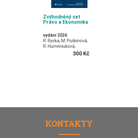
Zvýhodněný set
Právo a Ekonomika
vydání 2026
R. Ryska, M. Puškinová,
R. Humeniuková,
P. Klínský, O. Münch,
300 Kč
D. Chromá
Zvýhodněný set dvou
učebnic
Právo pro SŠ
a
Ekonomika –
ekonomická a finanční
gramotnost
je určen
pro výuku předmětu
společenské vědy na
gymnáziích ve třetím
ročníku.
KONTAKTY
A4 / celkem 292 stran