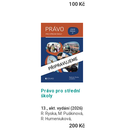
Učebnice vhodná
100 Kč
především pro tříleté
obory na středních
odborných učilištích.
A4 / 96 stran
Právo pro střední
školy
13., akt. vydání (2026)
R. Ryska, M. Puškinová,
R. Humeniuková,
P. Vaněrek
200 Kč