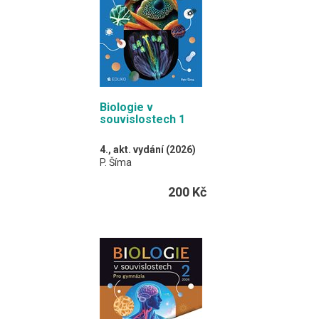
různých obchodních,
úředních nebo osobních
písemností, a to
v elektronické i tištěné
podobě.
A4 / 152 stran,
kroužková vazba
Biologie v
souvislostech 1
4., akt. vydání (2026)
P. Šíma
200 Kč
Učebnice pokrývá učivo
od obecné biologie přes
botaniku po zoologii.
A4 / 304 stran