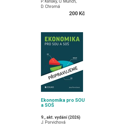
P. Klínský, O. Münch,
D. Chromá
200 Kč
Učebnice je určena pro
obory středních škol
neekonomického
zaměření.
Slouží zároveň jako
cvičebnice, v každé
kapitole naleznete také
otázky a úkoly.
A4 / 164 stran
Ekonomika pro SOU
a SOŠ
9., akt. vydání (2026)
J. Porvichová