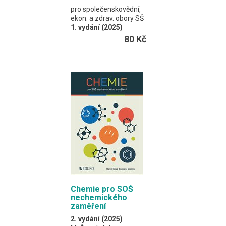
pro společenskovědní,
ekon. a zdrav. obory SŠ
1. vydání (2025)
S. Janoušková
80 Kč
a kolektiv
Pracovní učebnice pro
obory s výukou chemie
v rozsahu jednoho roku,
1–2 vyučovací hodiny
týdně.
A4 / 72 stran
Chemie pro SOŠ
nechemického
zaměření
2. vydání (2025)