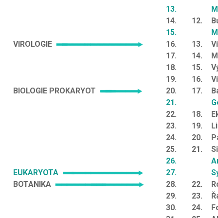
13.
M
14.
12.
B
15.
M
VIROLOGIE
16.
13.
Vi
17.
14.
M
18.
15.
V
19.
16.
V
BIOLOGIE PROKARYOT
20.
17.
B
21.
G
22.
18.
E
23.
19.
L
24.
20.
P
25.
21.
S
26.
A
EUKARYOTA
27.
S
BOTANIKA
28.
22.
R
29.
23.
Ř
30.
24.
F