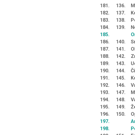
181.
136.
M
182.
137.
K
183.
138.
P
184.
139.
N
185.
O
186.
140.
S
187.
141.
O
188.
142.
Z
189.
143.
U
190.
144.
Č
191.
145.
K
192.
146.
V
193.
147.
M
194.
148.
V
195.
149.
Ž
196.
150.
O
197.
A
198.
P