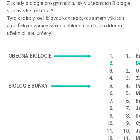
Základy biologie pro gymnázia, tak v učebnicích Biologie
v souvislostech 1 a 2.
Tyto kapitoly se liší svou koncepcí, rozsahem výkladu
a grafickým zpracováním s ohledem na to, pro kterou
učebnici jsou určeny.
OBECNÁ BIOLOGIE
1.
1.
B
2.
D
3.
2.
O
4.
3.
Z
BIOLOGIE BUŇKY
5.
4.
P
6.
5.
M
7.
6.
B
8.
7.
J
9.
8.
S
10.
9.
C
11.
10.
J
12.
11.
M