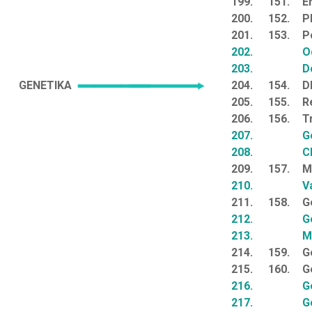
199.
151.
E
200.
152.
P
201.
153.
P
202.
O
203.
D
GENETIKA
204.
154.
D
205.
155.
R
206.
156.
T
207.
G
208.
C
209.
157.
M
210.
V
211.
158.
G
212.
G
213.
M
214.
159.
G
215.
160.
G
216.
G
217.
G