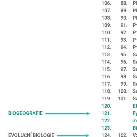
106.
88.
P
107.
89.
P
108.
90.
P
109.
91.
P
110.
92.
P
111.
93.
P
112.
94.
P
113.
95.
S
114.
96.
S
115.
97.
S
116.
98.
S
117.
99.
S
118.
100.
S
119.
101.
S
120.
E
BIOGEOGRAFIE
121.
F
122.
Z
123.
B
EVOLUČNÍ BIOLOGIE
124.
102.
V