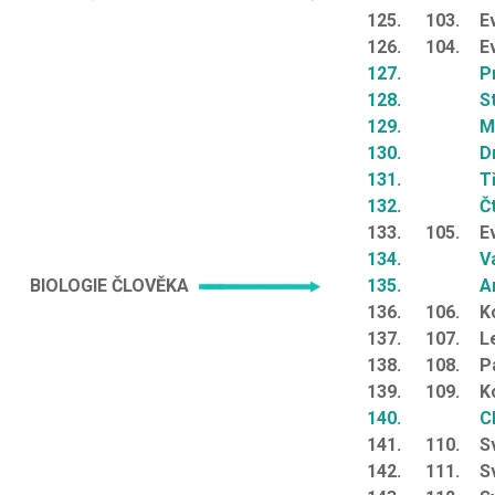
125.
103.
E
126.
104.
E
127.
P
128.
S
129.
M
130.
D
131.
T
132.
Č
133.
105.
E
134.
V
BIOLOGIE ČLOVĚKA
135.
A
136.
106.
K
137.
107.
L
138.
108.
P
139.
109.
K
140.
C
141.
110.
S
142.
111.
S