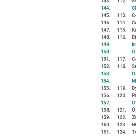
143.
112.
S
144.
C
145.
113.
C
146.
114.
Č
147.
115.
K
148.
116.
B
149.
I
150.
O
151.
117.
C
152.
118.
S
153.
O
154.
M
155.
119.
D
156.
120.
P
157.
O
158.
121.
Ú
159.
122.
Z
160.
123.
H
161.
124.
T