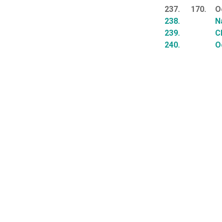
237.
170.
O
238.
N
239.
C
240.
O