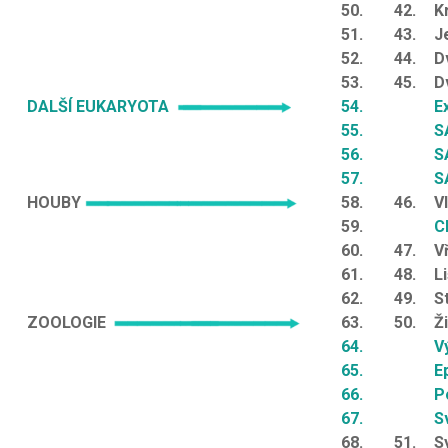
50.
42.
K
51.
43.
J
52.
44.
D
53.
45.
D
DALŠÍ EUKARYOTA
54.
E
55.
S
56.
S
57.
SA
HOUBY
58.
46.
V
59.
C
60.
47.
V
61.
48.
L
62.
49.
S
ZOOLOGIE
63.
50.
Ž
64.
V
65.
E
66.
P
67.
S
68.
51.
S