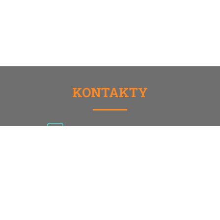
KONTAKTY
TEL.: 774 754 567, 216 216 501
E-MAIL: eduko@eduko.cz