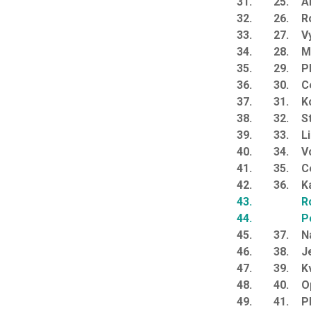
31.
25.
A
32.
26.
R
33.
27.
V
34.
28.
M
35.
29.
P
36.
30.
C
37.
31.
K
38.
32.
S
39.
33.
Li
40.
34.
V
41.
35.
C
42.
36.
K
43.
R
44.
P
45.
37.
N
46.
38.
J
47.
39.
K
48.
40.
O
49.
41.
P