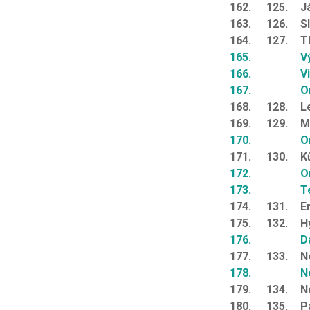
162.
125.
J
163.
126.
Sl
164.
127.
T
165.
V
166.
V
167.
O
168.
128.
L
169.
129.
M
170.
O
171.
130.
K
172.
O
173.
T
174.
131.
E
175.
132.
H
176.
D
177.
133.
N
178.
N
179.
134.
N
180.
135.
P