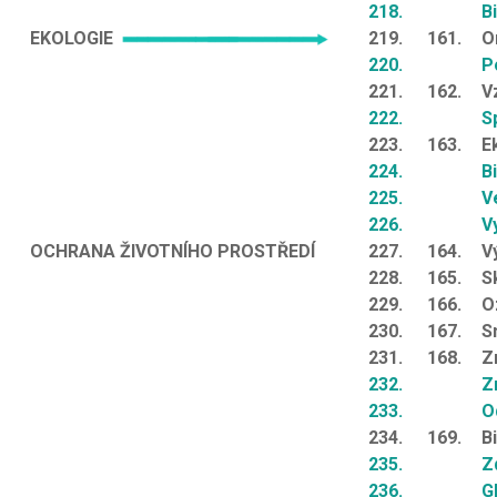
218.
B
EKOLOGIE
219.
161.
O
220.
P
221.
162.
V
222.
S
223.
163.
E
224.
B
225.
V
226.
V
OCHRANA ŽIVOTNÍHO PROSTŘEDÍ
227.
164.
V
228.
165.
S
229.
166.
O
230.
167.
S
231.
168.
Z
232.
Z
233.
O
234.
169.
B
235.
Z
236.
G