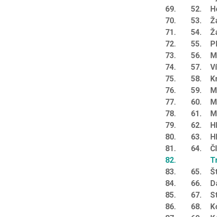
69.
52.
H
70.
53.
Ž
71.
54.
Ž
72.
55.
P
73.
56.
M
74.
57.
V
75.
58.
K
76.
59.
M
77.
60.
M
78.
61.
M
79.
62.
H
80.
63.
H
81.
64.
Č
82.
Tr
83.
65.
Š
84.
66.
D
85.
67.
S
86.
68.
Ko