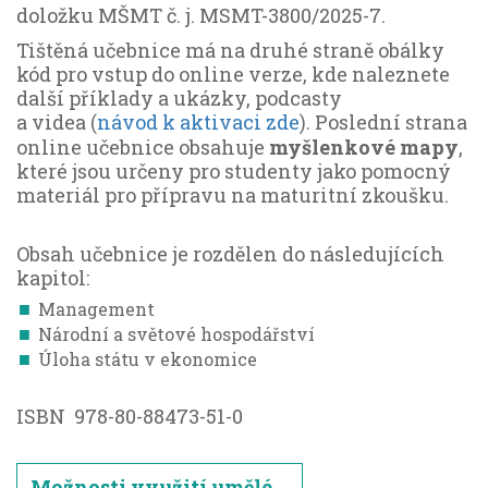
doložku MŠMT č. j. MSMT-3800/2025-7.
Tištěná učebnice má na druhé straně obálky
kód pro vstup do online verze, kde naleznete
další příklady a ukázky, podcasty
a videa
návod k aktivaci zde
Poslední strana
(
).
online učebnice obsahuje
myšlenkové mapy
,
které jsou určeny pro studenty jako pomocný
materiál pro přípravu na maturitní zkoušku.
Obsah učebnice je rozdělen do následujících
kapitol:
Management
Národní a světové hospodářství
Úloha státu v ekonomice
ISBN 978-80-88473-51-0
Možnosti využití umělé