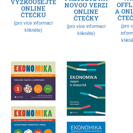
VYZKOUŠEJTE
OFFL
NOVOU VERZI
ONLINE
A ON
ONLINE
ČTEČKU
ČTE
ČTEČKY
(pro více informací
(pro 
(pro více informací
klikněte)
infor
klikněte)
klikně