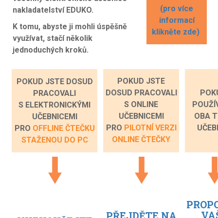
(pro více
nakladatelství EDUKO.
informací
K tomu, abyste ji mohli úspěšně
klikněte zde)
využívat, stačí několik
jednoduchých kroků.
POKUD JSTE
POKUD JSTE DOSUD
DOSUD PRACOVALI
POK
PRACOVALI
S ONLINE
POUŽÍ
S ELEKTRONICKÝMI
UČEBNICEMI
OBA T
UČEBNICEMI
PRO
PILOTNÍ VERZI
UČEB
PRO
OFFLINE ČTEČKU
ONLINE ČTEČKY
STAŽENOU DO PC
PROP
VA
PŘEJDĚTE NA