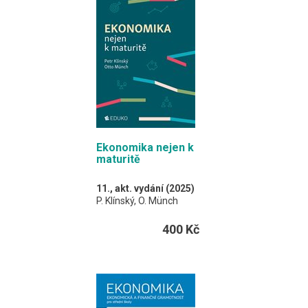
Formát EDUKO PC / 132
stran
Ekonomika nejen k
maturitě
11., akt. vydání (2025)
P. Klínský, O. Münch
Pro ty z vás, kteří
400 Kč
preferují mít vše
potřebné v jedné knize.
A4 / 216 stran