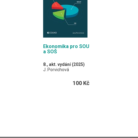
A4 / 164 stran
Ekonomika pro SOU
a SOŠ
8., akt. vydání (2025)
J. Porvichová
Učebnice vhodná
100 Kč
především pro tříleté
obory na středních
odborných učilištích.
A4 / 96 stran