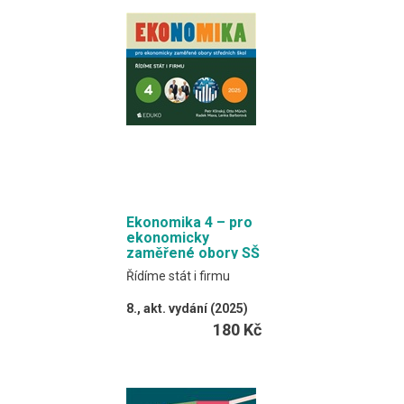
procvičovací úlohy.
Formát EDUKO PC / 300
stran
Ekonomika 4 – pro
ekonomicky
zaměřené obory SŠ
Řídíme stát i firmu
8., akt. vydání (2025)
Klínský, Münch,
180 Kč
Barborová, Maxa
Online verze učebnice
obsahuje myšlenkové
mapy.