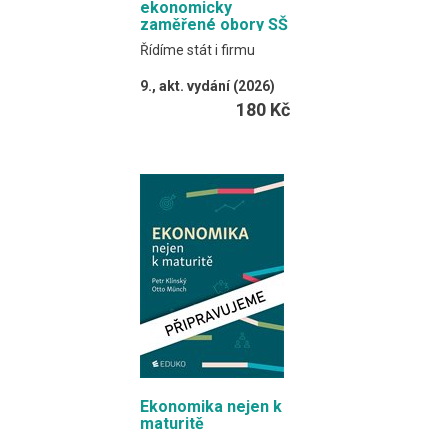
ekonomicky
zaměřené obory SŠ
Řídíme stát i firmu
9., akt. vydání (2026)
Klínský, Münch,
180 Kč
Barborová, Maxa
Online verze učebnice
obsahuje myšlenkové
mapy.
Formát EDUKO PC / 132
stran
Ekonomika nejen k
maturitě