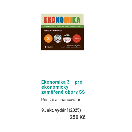
Obsahem je výkladový
text a procvičovací
úlohy.
Formát EDUKO PC / 368
stran
Ekonomika 3 – pro
ekonomicky
zaměřené obory SŠ
Peníze a financování
9., akt. vydání (2025)
Klínský, Münch,
250 Kč
Frydryšková, Čechová
Učebnice spojuje
výkladový text a