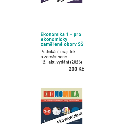
Ekonomika 1 – pro
ekonomicky
zaměřené obory SŠ
Podnikání, majetek
a zaměstnanci
12., akt. vydání (2026)
Klínský, Münch,
200 Kč
Frydryšková, Čechová
Učebnice spojuje
výkladový text a
procvičovací úlohy.
Formát EDUKO PC / 192
stran