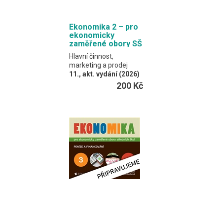
Ekonomika 2 – pro
ekonomicky
zaměřené obory SŠ
Hlavní činnost,
marketing a prodej
11., akt. vydání (2026)
Klínský, Münch,
200 Kč
Frydryšková, Čechová
Učebnice spojuje
výkladový text a
procvičovací úlohy.
Formát EDUKO PC / 180
stran