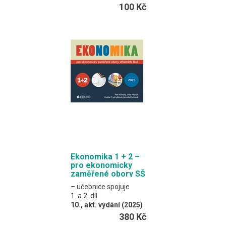
Učebnice vhodná
100 Kč
především pro tříleté
obory na středních
odborných učilištích.
A4 / 96 stran
Ekonomika 1 + 2 –
pro ekonomicky
zaměřené obory SŠ
– učebnice spojuje
1. a 2. díl
10., akt. vydání (2025)
Klínský, Münch,
380 Kč
Frydryšková, Čechová