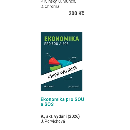
P. Klínský, O. Münch,
D. Chromá
200 Kč
Učebnice je určena pro
obory středních škol
neekonomického
zaměření.
Slouží zároveň jako
cvičebnice, v každé
kapitole naleznete také
otázky a úkoly.
A4 / 164 stran
Ekonomika pro SOU
a SOŠ
9., akt. vydání (2026)
J. Porvichová