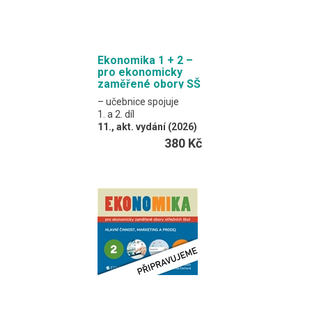
Ekonomika 1 + 2 –
pro ekonomicky
zaměřené obory SŠ
– učebnice spojuje
1. a 2. díl
11., akt. vydání (2026)
Klínský, Münch,
380 Kč
Frydryšková, Čechová
Obsahem je výkladový
text a procvičovací
úlohy.
Formát EDUKO PC / 368
stran