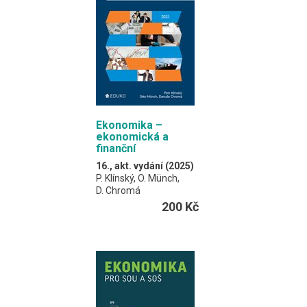
Ekonomika –
ekonomická a
finanční
gramotnost
16., akt. vydání (2025)
P. Klínský, O. Münch,
D. Chromá
200 Kč
Učebnice je určena pro
obory středních škol
neekonomického
zaměření.
Slouží zároveň jako
cvičebnice, v každé
kapitole naleznete také
otázky a úkoly.