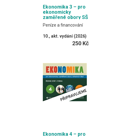
Ekonomika 3 – pro
ekonomicky
zaměřené obory SŠ
Peníze a financování
10., akt. vydání (2026)
Klínský, Münch,
250 Kč
Frydryšková, Čechová
Učebnice spojuje
výkladový text a
procvičovací úlohy.
Formát EDUKO PC / 300
stran
Ekonomika 4 – pro