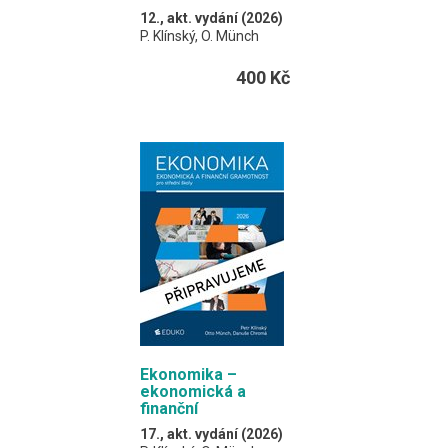
12., akt. vydání (2026)
P. Klínský, O. Münch
Pro ty z vás, kteří
400 Kč
preferují mít vše
potřebné v jedné knize.
A4 / 216 stran
Ekonomika –
ekonomická a
finanční
gramotnost
17., akt. vydání (2026)