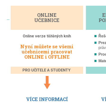
ONLINE
E
–
UČEBNICE
PO
Online verze tištěných knih
Řeše
Pre
Nyní můžete se všemi
práv
učebnicemi pracovat
Proc
ONLINE i OFFLINE
Mate
PRO UČITELE A STUDENTY
VÍCE INFORMACÍ
V